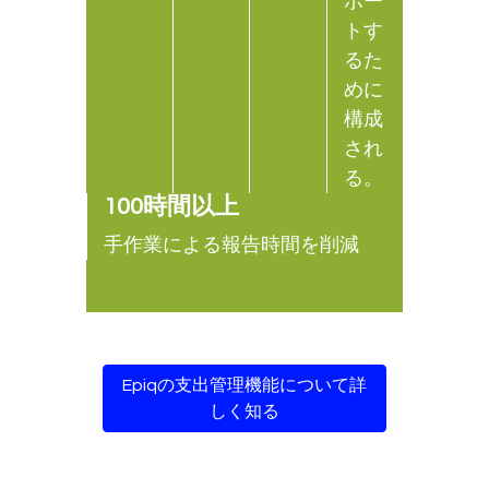
ポー
トす
るた
めに
構成
され
る。
100時間以上
手作業による報告時間を削減
Epiqの支出管理機能について詳
しく知る