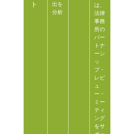
ト
出を
は、
分析
法律
事務
所の
パー
トナ
ーシ
ッ
プ・
レビ
ュ
ー・
ミー
ティ
ング
をサ