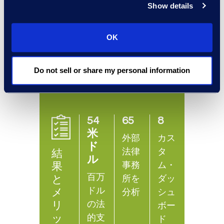
り、クライアントは社外弁護士
Show details
に対して具体的な改善点を指摘
できるようになり、その結果、
OK
よりインパクトのある年次ビジ
ネスレビューが実現しました。
Do not sell or share my personal information
54
65
8
米
外部
カス
ド
法律
タ
結
ル
事務
ム・
果
百万
と
所を
ダッ
ドル
メ
分析
シュ
の法
リ
ボー
ッ
的支
ド