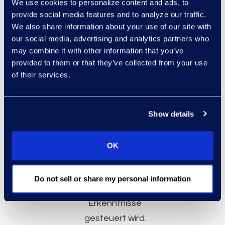
We use cookies to personalize content and ads, to
anders zu
provide social media features and to analyze our traffic.
denken und zu
We also share information about your use of our site with
arbeiten, indem
our social media, advertising and analytics partners who
may combine it with other information that you’ve
Sie einen
provided to them or that they’ve collected from your use
ganzheitlichen
of their services.
Ansatz nutzen,
der Menschen,
Prozesse und
Show details
Technologie
optimal
OK
verzahnt und
durch
Do not sell or share my personal information
juristische
Erkenntnisse
gesteuert wird.