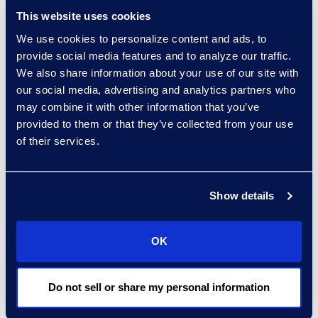
シーを展開し、強制執行せず
This website uses cookies
に動作を観察します。
We use cookies to personalize content and ads, to
よちよち：
ステークホルダー
provide social media features and to analyze our traffic.
が新規ポリシーに違反した際
We also share information about your use of our site with
に監視・警告しますが、動作
our social media, advertising and analytics partners who
をブロックしません。
may combine it with other information that you’ve
走る：
ポリシーを強制適用
provided to them or that they’ve collected from your use
し、リスクのある行動をブロ
of their services.
ックするとともにコンプライ
アンスを確保する。
Show details
この段階的アプローチにより、組織
はセキュリティと利便性のバランス
OK
を取りつつ、戦略的なAIガバナンス
フレームワークを構築しながら混乱
を回避できます。各段階では、ポリ
Do not sell or share my personal information
シー違反率、ユーザー採用率、イン