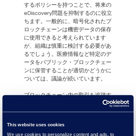
するポリシーを持つことで、将来の
eDiscovery問題を抑制するのに役立
ちます。一般的に、暗号化されたブ
ロックチェーンは機密データの保存
に使用できると考えられています
が、組織は慎重に検討する必要があ
るでしょう。医療情報など特定のデ
ータをパブリック・ブロックチェー
ンに保管することが適切かどうかに
ついては、議論が続いています。
ブロックチェーン内の取引を追跡す
ることは困難なため、電子証拠開示
にはフォレンジック機能が不可欠で
す。組織のブロックチェーンへの関
This website uses cookies
与レベルに応じて、マネージド サ
We use cookies to personalize content and ads, to