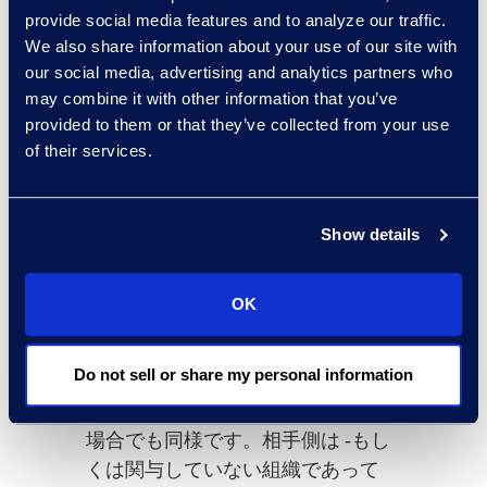
ービスの提供が理想的となる場合が
provide social media features and to analyze our traffic.
あります。潜在的なプロバイダーパ
We also share information about your use of our site with
ートナーには、フォレンジック収集
our social media, advertising and analytics partners who
と分析のスキルだけでなく、トラン
may combine it with other information that you’ve
ザクションライフサイクルの追跡と
provided to them or that they’ve collected from your use
データ保存のアプローチについても
of their services.
必ず質問してください。これらすべ
ては、ブロックチェーン関連の訴訟
や調査に対する強力な戦略に貢献し
Show details
ます。
最後に、法務部門は、ブロックチェ
OK
ーンがESIソースとして使用される
可能性があることを覚えておく必要
Do not sell or share my personal information
があります。それは、たとえ組織が
このテクノロジーを活用していない
場合でも同様です。相手側は ‐もし
くは関与していない組織であって