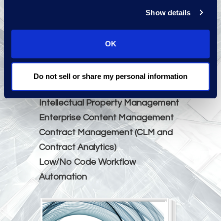
化するニーズの両方を熟知
Show details
しています。
MarketView
OK
Reports
Do not sell or share my personal information
Enterprise Legal Management
Intellectual Property Management
Enterprise Content Management
Contract Management (CLM and
Contract Analytics)
Low/No Code Workflow
Automation