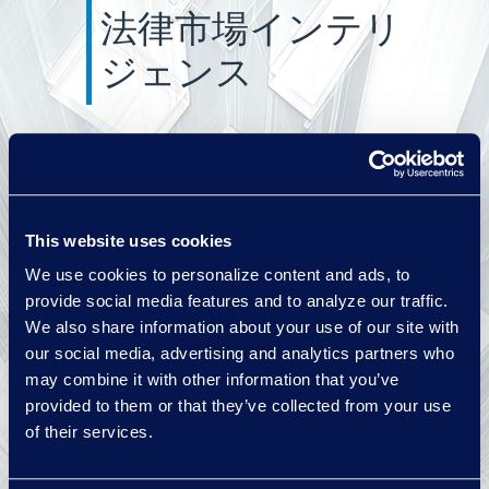
法律市場インテリ
ジェンス
Hyperion Researchは法律ソ
リューション市場インテリ
ジェンスの業界でのリーデ
ィングソースとなっていま
This website uses cookies
す。私たちの主題専門家
We use cookies to personalize content and ads, to
（SME）は特定のセグメン
provide social media features and to analyze our traffic.
トでリーディングソリュー
We also share information about your use of our site with
ションすべてを評価し、法
our social media, advertising and analytics partners who
務部門にもコンサルティン
may combine it with other information that you’ve
グを提供するため、ソリュ
provided to them or that they’ve collected from your use
of their services.
ーションの詳細と法律ソリ
ューションのバイヤーの進