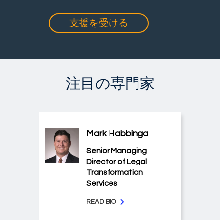
支援を受ける
注目の専門家
Mark Habbinga
Senior Managing
Director of Legal
Transformation
Services
READ BIO