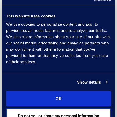
Epiqは、仲裁、訴訟、規制調査、ま
たは照会のライフサイクルの各フェ
ーズで、リアルタイムの裁判記録の
This website uses cookies
提供から証拠の電子提示まで、包括
We use cookies to personalize content and ads, to
的なサービスを提供します。
provide social media features and to analyze our traffic.
We also share information about your use of our site with
預託
our social media, advertising and analytics partners who
may combine it with other information that you’ve
Epiqは、世界最大の経験豊富な国際
provided to them or that they’ve collected from your use
裁判記者プールを持ち、リアルタイ
of their services.
ムの正確さと技術力で基準を設定し
ています。 20年以上にわたり、銀
行業務および金融、エネルギー、建
Show details
設、製薬、反トラスト、知的財産、
および証券の分野で、国境を越えた
OK
訴訟問題において預託をサポートし
てきました。
Do not sell or share my personal information