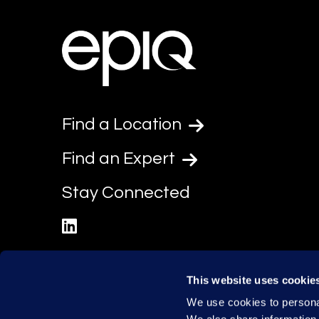
Find a Location
Find an Expert
Stay Connected
linkedin
This website uses cookie
We use cookies to personal