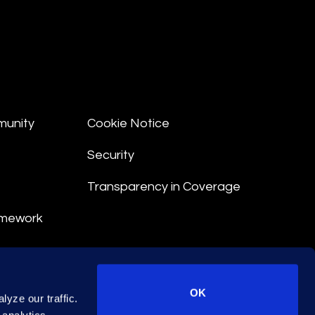
munity
Cookie Notice
Security
Transparency in Coverage
amework
nt
OK
yze our traffic.
 Terms