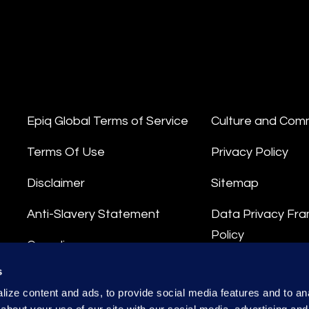
Epiq Global Terms of Service
Culture and Com
Terms Of Use
Privacy Policy
Disclaimer
Sitemap
Anti-Slavery Statement
Data Privacy Fr
Policy
Compliance
Privacy Stateme
s
Integrity Hotline
ize content and ads, to provide social media features and to anal
Data Processing