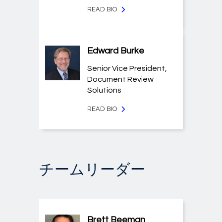
READ BIO
Edward Burke
Senior Vice President,
Document Review
Solutions
READ BIO
チームリーダー
Brett Beeman