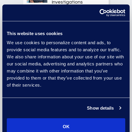
Investigations
Practice Group
READ BIO
This website uses cookies
We use cookies to personalize content and ads, to
Allison Dunham
provide social media features and to analyze our traffic.
Director, Advanced
We also share information about your use of our site with
Technologies, Case
our social media, advertising and analytics partners who
Insights
may combine it with other information that you’ve
provided to them or that they’ve collected from your use
READ BIO
of their services.
Christian Fichter
Show details
Senior Consultant,
Advanced
OK
Technologies