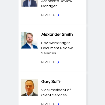
Associate Review
Manager
READ BIO
Alexander Smith
Review Manager,
Document Review
Services
READ BIO
Gary Suffir
Vice President of
Client Services
READ BIO