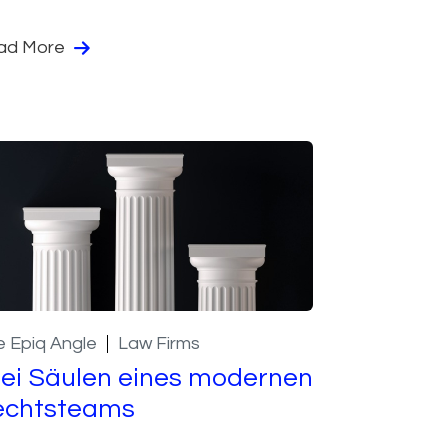
ad More
 Epiq Angle
Law Firms
ei Säulen eines modernen
echtsteams