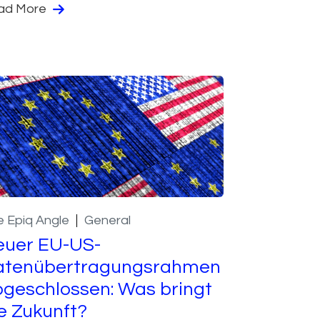
ad More
 Epiq Angle
General
euer EU-US-
atenübertragungsrahmen
geschlossen: Was bringt
e Zukunft?