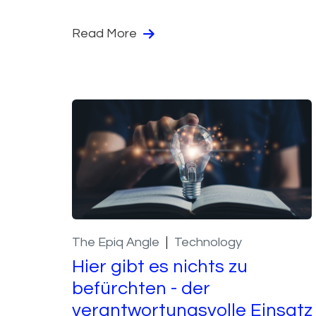
Read More
The Epiq Angle
Technology
Hier gibt es nichts zu
befürchten - der
verantwortungsvolle Einsatz