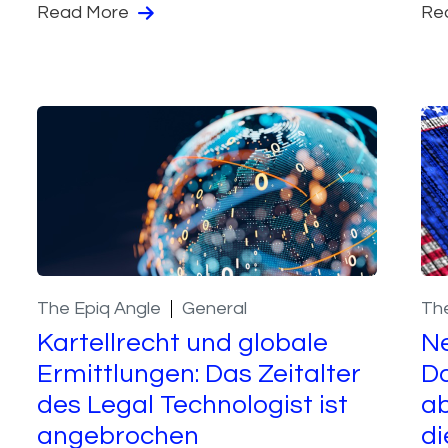
Read More
Re
The Epiq Angle
General
The
Kartellrecht und globale
N
Ermittlungen: Das Zeitalter
D
des Legal Technologist ist
ab
angebrochen
di