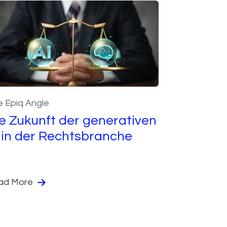
 Epiq Angle
e Zukunft der generativen
 in der Rechtsbranche
ad More