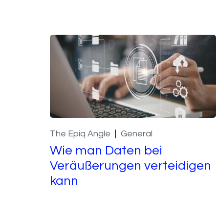
The Epiq Angle
General
Wie man Daten bei
Veräußerungen verteidigen
kann