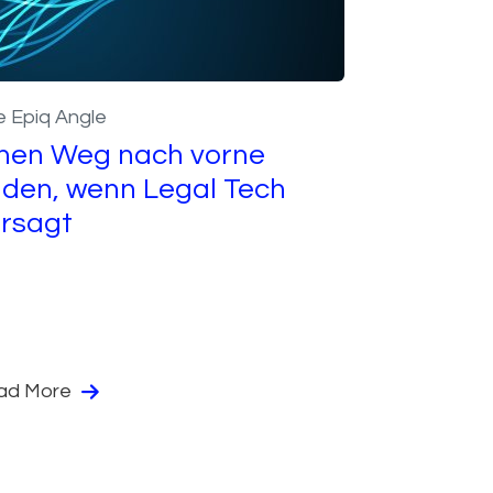
 Epiq Angle
nen Weg nach vorne
nden, wenn Legal Tech
rsagt
ad More