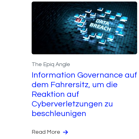
The Epiq Angle
Information Governance auf
dem Fahrersitz, um die
Reaktion auf
Cyberverletzungen zu
beschleunigen
Read More